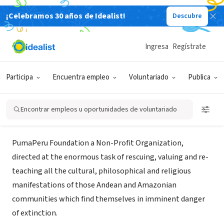
¡Celebramos 30 años de Idealist!
Descubre
ORGANIZACIÓN SIN FIN DE LUCRO
PumaPeru Foundation
Ingresa
Regístrate
Cusco,
CUS,
|
www.pumaperu.org/pumaperu_foundation/index.htm
Participa
Encuentra empleo
Voluntariado
Publica
Perú
Encontrar empleos u oportunidades de voluntariado
Acerca de
PumaPeru Foundation a Non-Profit Organization,
directed at the enormous task of rescuing, valuing and re-
teaching all the cultural, philosophical and religious
manifestations of those Andean and Amazonian
communities which find themselves in imminent danger
of extinction.