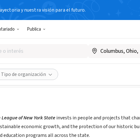
yectoria y nuestra visión para el futuro.
N SIN FIN DE LUCRO
ntariado
Publica
ation League of New York St
preservenys.org
Compartir
Tipo de organización
 League of New York State
invests in people and projects that ch
sustainable economic growth, and the protection of our historic b
 education programs all across the state.