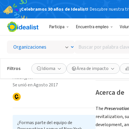
¡Celebramos 30 años de Idealist!
Descubre nuestra tra
ORGANIZACIÓ
Participa
Encuentra empleo
Volu
Preserv
Buscar
Albany, NY
|
www.
por
Preservation League of
palabra
clave
New York State
Guardar
Filtros
Idioma
Área de impacto
o
Albany, NY
interés
Se unió en Agosto 2017
Acerca de
The
Preservation
revitalization, 
¿Formas parte del equipo de
development, and