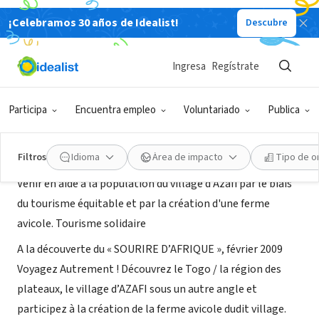
¡Celebramos 30 años de Idealist!
Descubre
ORGANIZACIÓN SIN FIN DE LUCRO
Ikpaledou Club d'Entraide
Ingresa
Regístrate
LOME, XA, Togo
Participa
Encuentra empleo
Voluntariado
Publica
Acerca de
Filtros
Idioma
Área de impacto
Tipo de o
Venir en aide à la population du village d'Azafi par le biais
du tourisme équitable et par la création d'une ferme
avicole. Tourisme solidaire
A la découverte du « SOURIRE D’AFRIQUE », février 2009
Voyagez Autrement ! Découvrez le Togo / la région des
plateaux, le village d’AZAFI sous un autre angle et
participez à la création de la ferme avicole dudit village.