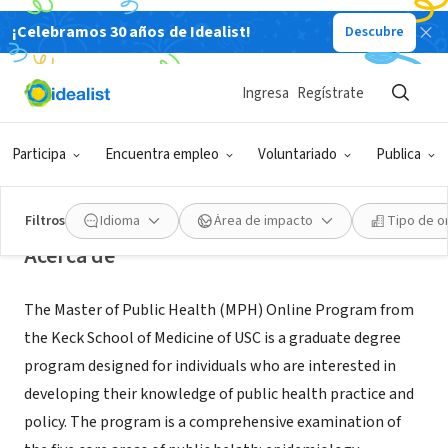
¡Celebramos 30 años de Idealist!
Descubre
ORGANIZACIÓN SIN FIN DE LUCRO
University of Southern California-
Ingresa
Regístrate
Master of Public Health Online
Program
Participa
Encuentra empleo
Voluntariado
Publica
Los Angeles, CA
|
mphdegree.usc.edu
Filtros
Idioma
Área de impacto
Tipo de o
Acerca de
The Master of Public Health (MPH) Online Program from
the Keck School of Medicine of USC is a graduate degree
program designed for individuals who are interested in
developing their knowledge of public health practice and
policy. The program is a comprehensive examination of