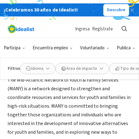
¡Celebramos 30 años de Idealist!
Descubre
ORGANIZACIÓN SIN FIN DE LUCRO
MANY
Ingresa
Regístrate
Pittsburgh, PA
|
www.manynet.org
Participa
Encuentra empleo
Voluntariado
Publica
Acerca de
Filtros
Idioma
Área de impacto
Tipo de o
The Mid-Atlantic Network of Youth & Family Services
(MANY) is a network designed to strengthen and
coordinate resources and services for youth and families in
high-risk situations. MANY is committed to bringing
together those organizations and individuals who are
interested in the development of innovative alternatives
for youth and families, and in exploring new ways to