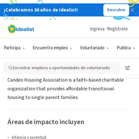
¡Celebramos 30 años de Idealist!
Descubre
ORGANIZACIÓN SIN FIN DE LUCRO
Candeo Housing Association
Ingresa
Regístrate
Edmonton, AB, Canadá
|
www.candeoministries.org
Participa
Encuentra empleo
Voluntariado
Publica
Acerca de
Encontrar empleos u oportunidades de voluntariado
Candeo Housing Association is a faith-based charitable
organization that provides affordable transitional
housing to single parent families.
Áreas de impacto incluyen
Infancia y juventud