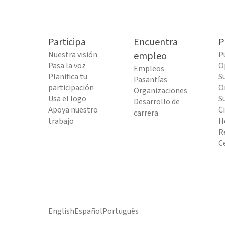
Participa
Encuentra
P
Nuestra visión
empleo
P
Pasa la voz
O
Empleos
Planifica tu
S
Pasantías
participación
O
Organizaciones
Usa el logo
S
Desarrollo de
Apoya nuestro
C
carrera
trabajo
H
R
C
English
Español
Português