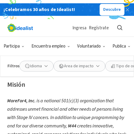
¡Celebramos 30 años de Idealist!
Descubre
ORGANIZACIÓN SIN FIN DE LUCRO
Ingresa
Regístrate
MoreFor4, Inc.
Participa
Encuentra empleo
Voluntariado
Publica
Columbia, MD
|
morefor4.org/
|
bsky.app/profile/morefor4.org
Filtros
Idioma
Área de impacto
Tipo de o
Misión
MoreFor4, Inc.
is a national 501(c)(3) organization that
addresses unmet financial and other needs of persons living
with Stage IV cancers. In addition to unique programming by
and for our diverse community,
M44
creates innovative,