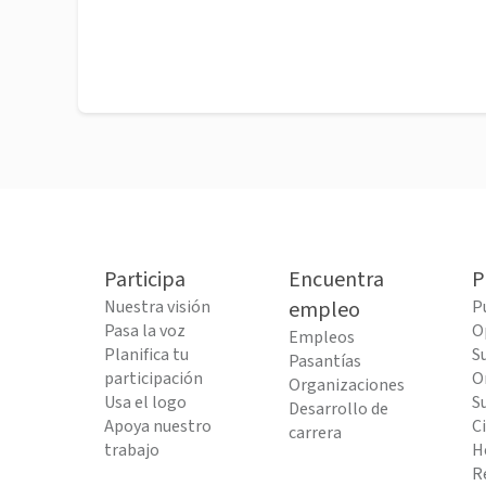
Participa
Encuentra
P
Nuestra visión
empleo
P
Pasa la voz
O
Empleos
Planifica tu
S
Pasantías
participación
O
Organizaciones
Usa el logo
S
Desarrollo de
Apoya nuestro
C
carrera
trabajo
H
R