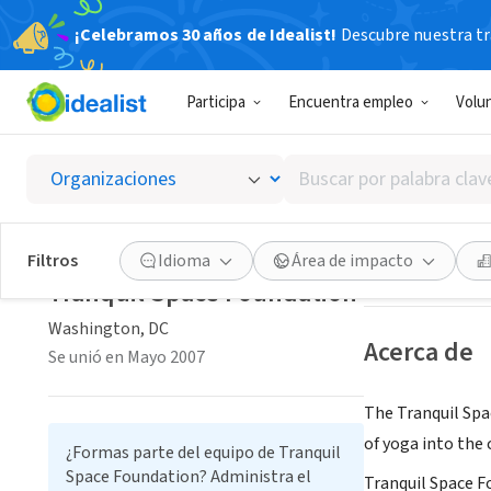
¡Celebramos 30 años de Idealist!
Descubre nuestra tra
ORGANIZACIÓ
Participa
Encuentra empleo
Volu
Tranqu
Buscar
Washington, DC
|
por
palabra
clave
Guardar
Filtros
Idioma
Área de impacto
o
Tranquil Space Foundation
interés
Washington, DC
Acerca de
Se unió en Mayo 2007
The Tranquil Spa
of yoga into the
¿Formas parte del equipo de Tranquil
Space Foundation? Administra el
Tranquil Space F