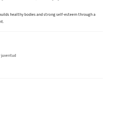
 builds healthy bodies and strong self-esteem through a
nt.
y juventud