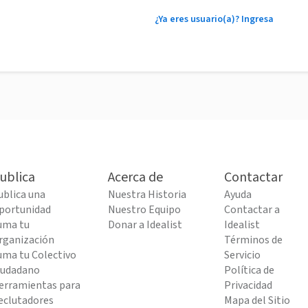
¿Ya eres usuario(a)? Ingresa
ublica
Acerca de
Contactar
ublica una
Nuestra Historia
Ayuda
portunidad
Nuestro Equipo
Contactar a
uma tu
Donar a Idealist
Idealist
rganización
Términos de
uma tu Colectivo
Servicio
iudadano
Política de
erramientas para
Privacidad
eclutadores
Mapa del Sitio