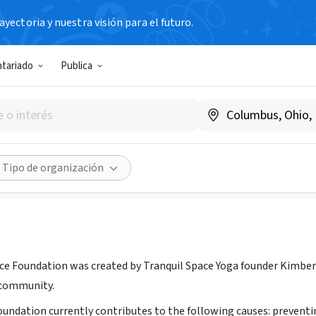
yectoria y nuestra visión para el futuro.
N SIN FIN DE LUCRO
ntariado
Publica
il Space Foundation
www.tranquilspacefoundation.org
Compartir
Tipo de organización
ce Foundation was created by Tranquil Space Yoga founder Kimberly
 community.
oundation currently contributes to the following causes: preven