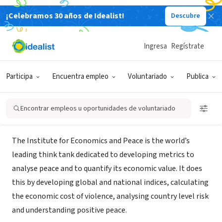
¡Celebramos 30 años de Idealist!
Descubre
ORGANIZACIÓN SIN FIN DE LUCRO
The Institute for Economics and
Ingresa
Regístrate
Peace
Participa
Encuentra empleo
Voluntariado
Publica
Sydney, NSW, Australia
|
economicsandpeace.org/
Encontrar empleos u oportunidades de voluntariado
Acerca de
The Institute for Economics and Peace is the world’s
leading think tank dedicated to developing metrics to
analyse peace and to quantify its economic value. It does
this by developing global and national indices, calculating
the economic cost of violence, analysing country level risk
and understanding positive peace.