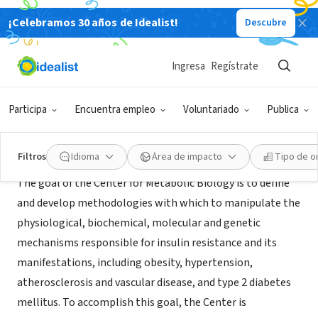
¡Celebramos 30 años de Idealist!
Descubre
ORGANIZACIÓN SIN FIN DE LUCRO
The Center for Metabolic Biology
Ingresa
Regístrate
Tempe, AZ
|
www.cbs.asu.edu/center-biology-and-society
Participa
Encuentra empleo
Voluntariado
Publica
Acerca de
Filtros
Idioma
Área de impacto
Tipo de o
The goal of the Center for Metabolic Biology is to define
and develop methodologies with which to manipulate the
physiological, biochemical, molecular and genetic
mechanisms responsible for insulin resistance and its
manifestations, including obesity, hypertension,
atherosclerosis and vascular disease, and type 2 diabetes
mellitus. To accomplish this goal, the Center is