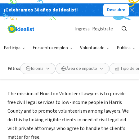
¡Celebramos 30 años de Idealist!
Descubre
ORGANIZACIÓN SIN FIN DE LUCRO
Houston Volunteer Lawyers
Ingresa
Regístrate
Houston, TX
|
www.makejusticehappen.org
Participa
Encuentra empleo
Voluntariado
Publica
Filtros
Idioma
Área de impacto
Tipo de o
Acerca de
The mission of Houston Volunteer Lawyers is to provide
free civil legal services to low-income people in Harris
County and to promote volunteerism among lawyers. We
do this by linking eligible clients in need of civil legal aid
with private attorneys who agree to handle the client's
matter for free.