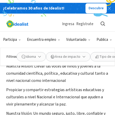
¡Celebramos 30 años de Idealist!
Descubre
ORGANIZACIÓN SIN FIN DE LUCRO
Mil milenios Argentina
Ingresa
Regístrate
Martinez, B, Argentina
|
www.milmilenios.org.ar
Participa
Encuentra empleo
Voluntariado
Publica
Acerca de
Filtros
Idioma
Área de impacto
Tipo de o
Nuestra Misión: Llevar las voces de niños y jóvenes a la
comunidad científica, política , educativa y cultural tanto a
nivel nacional como internacional
Propiciar y compartir estrategias artísticas educativas y
culturales a nivel Nacional e Internacional que ayuden a
vivir plenamente y alcanzar la paz.
Nuestra Visión: Un mundo seguro, justo, libre, confiable y