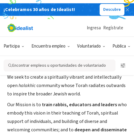
¡Celebramos 30 años de Idealist!
Descubre
ORGANIZACIÓN SIN FIN DE LUCRO
YCT (Yeshivat Chovevei Torah)
Ingresa
Regístrate
Bronx County, NY
|
www.yctorah.org
Participa
Encuentra empleo
Voluntariado
Publica
Acerca de
Encontrar empleos u oportunidades de voluntariado
We seek to create a spiritually vibrant and intellectually
open
halakhic
community whose Torah radiates outwards
to inspire the broader Jewish world.
Our Mission is to
train rabbis, educators and leaders
who
embody this vision in their teaching of Torah, spiritual
support of individuals, and building of diverse and
welcoming communities; and to
deepen and disseminate