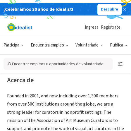
¡Celebramos 30 años de Idealist!
Descubre
ORGANIZACIÓN SIN FIN DE LUCRO
Association of Art Museum Curators
Ingresa
Regístrate
& AAMC Foundation
Participa
Encuentra empleo
Voluntariado
Publica
New York, NY
|
artcurators.org
Encontrar empleos u oportunidades de voluntariado
Acerca de
Founded in 2001, and now including over 1,300 members
from over 500 institutions around the globe, we are a
strong leader for curators in nonprofit settings. The
mission of the Association of Art Museum Curators is to
support and promote the work of visual art curators in the