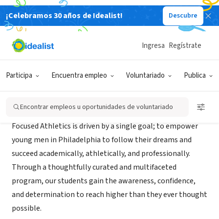
¡Celebramos 30 años de Idealist!
Descubre
ORGANIZACIÓN SIN FIN DE LUCRO
Focused Athletics
Ingresa
Regístrate
Philadelphia, PA
|
focusedathletics.org
Participa
Encuentra empleo
Voluntariado
Publica
Acerca de
Encontrar empleos u oportunidades de voluntariado
Focused Athletics is driven by a single goal; to empower
young men in Philadelphia to follow their dreams and
succeed academically, athletically, and professionally.
Through a thoughtfully curated and multifaceted
program, our students gain the awareness, confidence,
and determination to reach higher than they ever thought
possible.