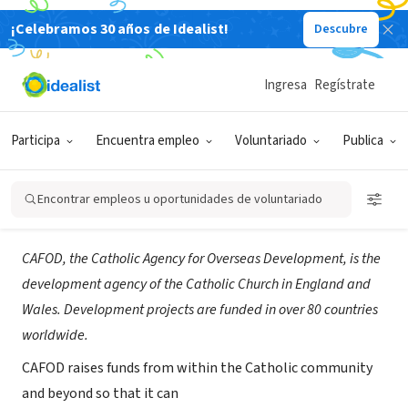
¡Celebramos 30 años de Idealist!
Descubre
ORGANIZACIÓN SIN FIN DE LUCRO
CAFOD - Catholic Agency for
Ingresa
Regístrate
Overseas Development, UK
Participa
Encuentra empleo
Voluntariado
Publica
London, LND, Reino Unido
|
www.cafod.org.uk
Encontrar empleos u oportunidades de voluntariado
Acerca de
CAFOD, the Catholic Agency for Overseas Development, is the
development agency of the Catholic Church in England and
Wales. Development projects are funded in over 80 countries
worldwide.
CAFOD raises funds from within the Catholic community
and beyond so that it can