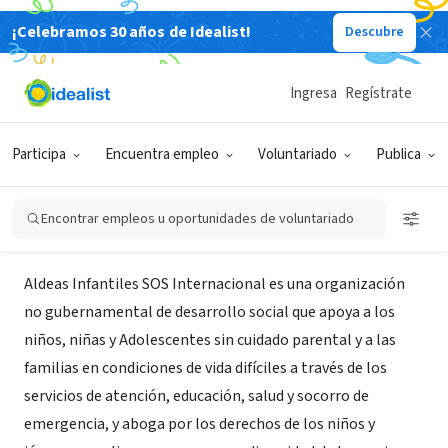
¡Celebramos 30 años de Idealist!
Descubre
ORGANIZACIÓN SIN FIN DE LUCRO
Aldeas Infantiles SOS Internacional
Ingresa
Regístrate
LAAM
Participa
Encuentra empleo
Voluntariado
Publica
undefined, Departamento de La Paz, Bolivia
|
www.sos-kd.org
Encontrar empleos u oportunidades de voluntariado
Acerca de
Aldeas Infantiles SOS Internacional es una organización
no gubernamental de desarrollo social que apoya a los
niños, niñas y Adolescentes sin cuidado parental y a las
familias en condiciones de vida difíciles a través de los
servicios de atención, educación, salud y socorro de
emergencia, y aboga por los derechos de los niños y