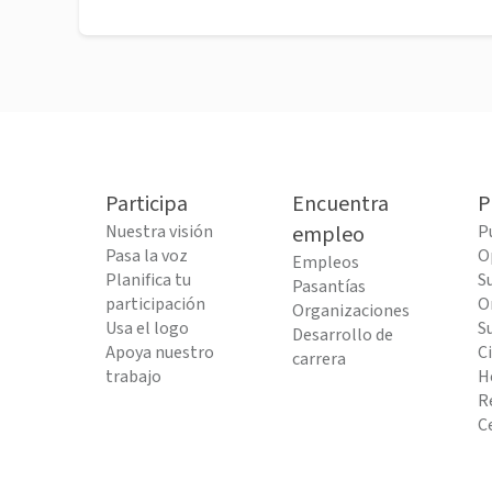
Participa
Encuentra
P
Nuestra visión
empleo
P
Pasa la voz
O
Empleos
Planifica tu
S
Pasantías
participación
O
Organizaciones
Usa el logo
S
Desarrollo de
Apoya nuestro
C
carrera
trabajo
H
R
C