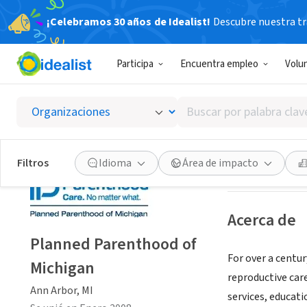
¡Celebramos 30 años de Idealist!
Descubre nuestra tra
ORGANIZACIÓ
Participa
Encuentra empleo
Volu
Planne
Buscar
Ann Arbor, MI
|
pp
por
palabra
clave
Guardar
Filtros
Idioma
Área de impacto
o
interés
Acerca de
Planned Parenthood of
For over a centu
Michigan
reproductive car
Ann Arbor, MI
services, educati