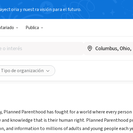
yectoria y nuestra visión para el futuro.
N SIN FIN DE LUCRO
ntariado
Publica
d Parenthood of Michigan
mi.org
Compartir
Tipo de organización
ry, Planned Parenthood has fought for a world where every person
e and knowledge that is their human right. Planned Parenthood pr
on, and information to millions of adults and young people each ye