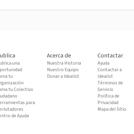
ublica
Acerca de
Contactar
ublica una
Nuestra Historia
Ayuda
portunidad
Nuestro Equipo
Contactar a
uma tu
Donar a Idealist
Idealist
rganización
Términos de
uma tu Colectivo
Servicio
iudadano
Política de
erramientas para
Privacidad
eclutadores
Mapa del Sitio
entro de Ayuda