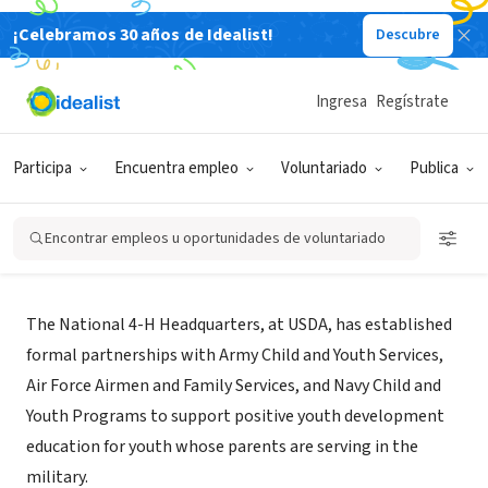
¡Celebramos 30 años de Idealist!
Descubre
ORGANIZACIÓN SIN FIN DE LUCRO
University of Vermont, Extension 4-
Ingresa
Regístrate
H Military Partnership
Participa
Encuentra empleo
Voluntariado
Publica
www.uvm.edu/extension/youth/?Page=4h-
VT
|
programs.html&SM=4h_menu.html
Encontrar empleos u oportunidades de voluntariado
Acerca de
The National 4-H Headquarters, at USDA, has established
formal partnerships with Army Child and Youth Services,
Air Force Airmen and Family Services, and Navy Child and
Youth Programs to support positive youth development
education for youth whose parents are serving in the
military.