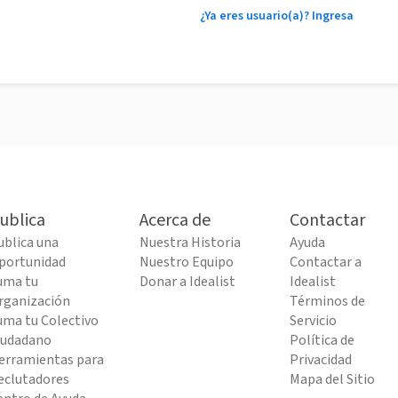
¿Ya eres usuario(a)? Ingresa
ublica
Acerca de
Contactar
ublica una
Nuestra Historia
Ayuda
portunidad
Nuestro Equipo
Contactar a
uma tu
Donar a Idealist
Idealist
rganización
Términos de
uma tu Colectivo
Servicio
iudadano
Política de
erramientas para
Privacidad
eclutadores
Mapa del Sitio