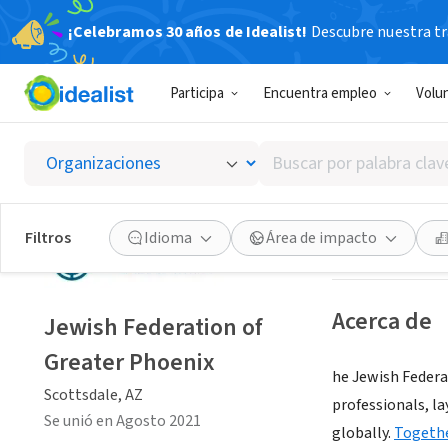
¡Celebramos 30 años de Idealist!
Descubre nuestra tra
ORGANIZACIÓ
Participa
Encuentra empleo
Volu
Jewish 
Buscar
Scottsdale, AZ
|
w
por
palabra
clave
Guardar
Filtros
Idioma
Área de impacto
o
interés
Acerca de
Jewish Federation of
Greater Phoenix
he Jewish Federa
Scottsdale, AZ
professionals, l
Se unió en Agosto 2021
globally.
Togethe