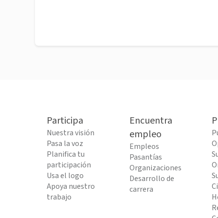
Participa
Encuentra
P
Nuestra visión
empleo
P
Pasa la voz
O
Empleos
Planifica tu
S
Pasantías
participación
O
Organizaciones
Usa el logo
S
Desarrollo de
Apoya nuestro
C
carrera
trabajo
H
R