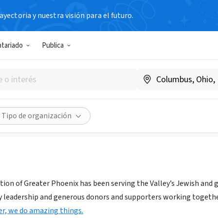
yectoria y nuestra visión para el futuro.
N SIN FIN DE LUCRO
ntariado
Publica
Federation of Greater Phoen
ww.jewishphoenix.org
Compartir
Tipo de organización
tion of Greater Phoenix has been serving the Valley’s Jewish and g
ay leadership and generous donors and supporters working together
r, we do amazing things.