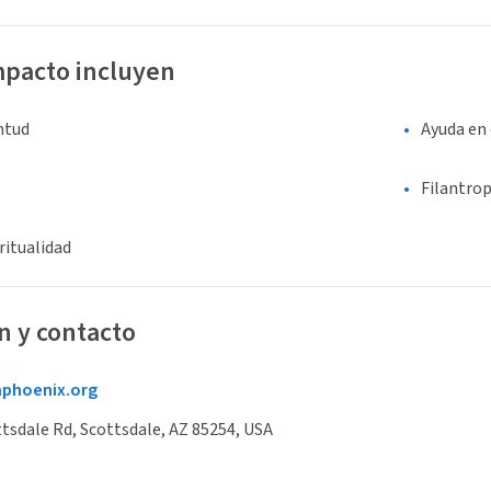
mpacto incluyen
entud
Ayuda en 
Filantrop
ritualidad
n y contacto
hphoenix.org
tsdale Rd, Scottsdale, AZ 85254, USA