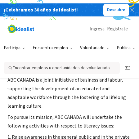
¡Celebramos 30 años de Idealist!
Descubre
ORGANIZACIÓN SIN FIN DE LUCRO
ABC CANADA
Ingresa
Regístrate
Don Mills, ON, Canadá
|
www.abc-canada.org
Participa
Encuentra empleo
Voluntariado
Publica
Acerca de
Encontrar empleos u oportunidades de voluntariado
ABC CANADA is a joint initiative of business and labour,
supporting the development of an educated and
adaptable workforce through the fostering of a lifelong
learning culture.
To pursue its mission, ABC CANADA will undertake the
following activities with respect to literacy issues:
1. Raise awareness in the general public and in the private