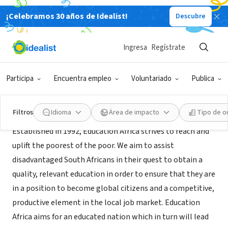
¡Celebramos 30 años de Idealist!
Descubre
ORGANIZACIÓN SIN FIN DE LUCRO
Education Africa
Ingresa
Regístrate
New York, NY
|
www.educationafrica.org
Participa
Encuentra empleo
Voluntariado
Publica
Acerca de
Filtros
Idioma
Área de impacto
Tipo de o
Established in 1992, Education Africa strives to reach and
uplift the poorest of the poor. We aim to assist
disadvantaged South Africans in their quest to obtain a
quality, relevant education in order to ensure that they are
in a position to become global citizens and a competitive,
productive element in the local job market. Education
Africa aims for an educated nation which in turn will lead