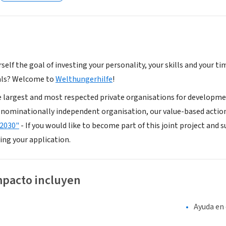
self the goal of investing your personality, your skills and your ti
oals? Welcome to
Welthungerhilfe
!
e largest and most respected private organisations for developme
denominationally independent organisation, our value-based acti
 2030"
- If you would like to become part of this joint project and
ing your application.
mpacto incluyen
Ayuda en 