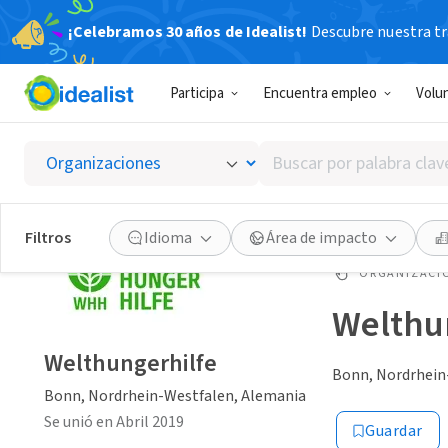
¡Celebramos 30 años de Idealist!
Descubre nuestra tra
Participa
Encuentra empleo
Volu
Buscar
por
palabra
clave
Filtros
Idioma
Área de impacto
o
interés
ORGANIZACIÓ
Welthu
Welthungerhilfe
Bonn, Nordrhein
Bonn, Nordrhein-Westfalen, Alemania
Se unió en Abril 2019
Guardar