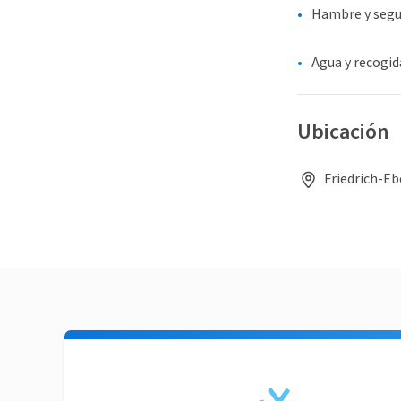
Hambre y segu
Agua y recogid
Ubicación
Friedrich-E