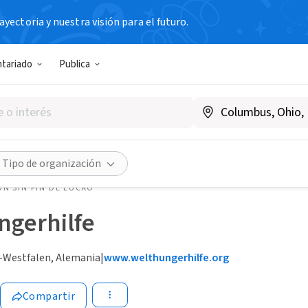
yectoria y nuestra visión para el futuro.
ntariado
Publica
Tipo de organización
N SIN FIN DE LUCRO
ngerhilfe
-Westfalen, Alemania
|
www.welthungerhilfe.org
Compartir