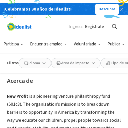
¡Celebramos 30 años de Idealist!
Descubre
ORGANIZACIÓN SIN FIN DE LUCRO
Ingresa
Regístrate
New Profit
Participa
Encuentra empleo
Voluntariado
Publica
Boston, MA
|
www.newprofit.org
Filtros
Idioma
Área de impacto
Tipo de o
Acerca de
New Profit
is a pioneering venture philanthropy fund
(501c3). The organization’s mission is to break down
barriers to opportunity in America by transforming the
way we educate our children, propel people towards social