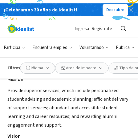
¡Celebramos 30 años de Idealist!
Descubre
ORGANIZACIÓN SIN FIN DE LUCRO
National University
Ingresa
Regístrate
San Diego, CA
|
www.nu.edu/
Participa
Encuentra empleo
Voluntariado
Publica
Acerca de
Filtros
Idioma
Área de impacto
Tipo de o
Mission
Provide superior services, which include personalized
student advising and academic planning; efficient delivery
of support services; abundant and accessible student
learning and career resources; and rewarding alumni
engagement and support.
Vision