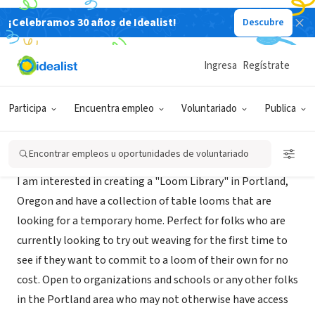
¡Celebramos 30 años de Idealist!
Descubre
ORGANIZACIÓN SIN FIN DE LUCRO
Loom Library
Ingresa
Regístrate
Portland, OR
Participa
Encuentra empleo
Voluntariado
Publica
Acerca de
Encontrar empleos u oportunidades de voluntariado
I am interested in creating a "Loom Library" in Portland,
Oregon and have a collection of table looms that are
looking for a temporary home. Perfect for folks who are
currently looking to try out weaving for the first time to
see if they want to commit to a loom of their own for no
cost. Open to organizations and schools or any other folks
in the Portland area who may not otherwise have access