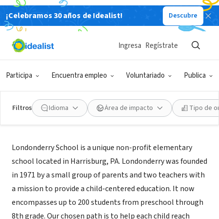
¡Celebramos 30 años de Idealist!
Descubre
ORGANIZACIÓN SIN FIN DE LUCRO
The Londonderry School
Ingresa
Regístrate
Harrisburg, PA
|
thelondonderryschool.org/
Participa
Encuentra empleo
Voluntariado
Publica
Filtros
Idioma
Área de impacto
Tipo de o
Acerca de
Londonderry School is a unique non-profit elementary
school located in Harrisburg, PA. Londonderry was founded
in 1971 by a small group of parents and two teachers with
a mission to provide a child-centered education. It now
encompasses up to 200 students from preschool through
8th grade. Our chosen path is to help each child reach