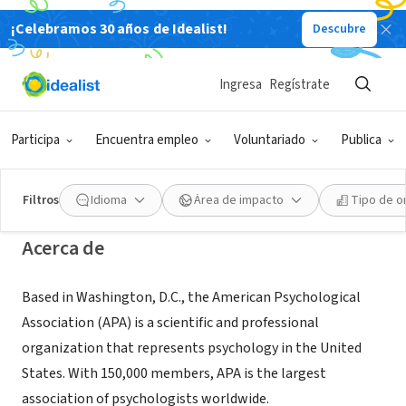
¡Celebramos 30 años de Idealist!
Descubre
ORGANIZACIÓN SIN FIN DE LUCRO
American Psychological
Ingresa
Regístrate
Association
Participa
Encuentra empleo
Voluntariado
Publica
Washington, DC
|
www.apa.org
Filtros
Idioma
Área de impacto
Tipo de o
Acerca de
Based in Washington, D.C., the American Psychological
Association (APA) is a scientific and professional
organization that represents psychology in the United
States. With 150,000 members, APA is the largest
association of psychologists worldwide.