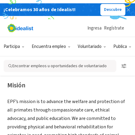
¡Celebramos 30 años de Idealist!
Descubre
ORGANIZACIÓN SIN FIN DE LUCRO
Ingresa
Regístrate
Endangered Primate Foundation
Participa
Encuentra empleo
Voluntariado
Publica
Jacksonville, FL
|
www.prosimiansanctuary.org
Encontrar empleos u oportunidades de voluntariado
Misión
EPF’s mission is to advance the welfare and protection of
all primates through compassionate care, ethical
advocacy, and public education. We are committed to
providing physical and behavioral rehabilitation for