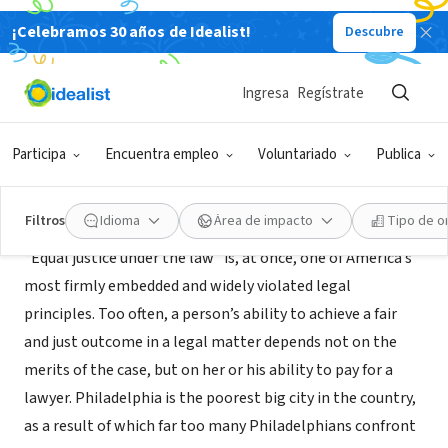
¡Celebramos 30 años de Idealist!
Descubre
ORGANIZACIÓN SIN FIN DE LUCRO
Philadelphia VIP
Ingresa
Regístrate
Philadelphia, PA
|
www.phillyvip.org
Participa
Encuentra empleo
Voluntariado
Publica
Acerca de
Filtros
Idioma
Área de impacto
Tipo de o
“Equal justice under the law” is, at once, one of America’s
most firmly embedded and widely violated legal
principles. Too often, a person’s ability to achieve a fair
and just outcome in a legal matter depends not on the
merits of the case, but on her or his ability to pay for a
lawyer. Philadelphia is the poorest big city in the country,
as a result of which far too many Philadelphians confront