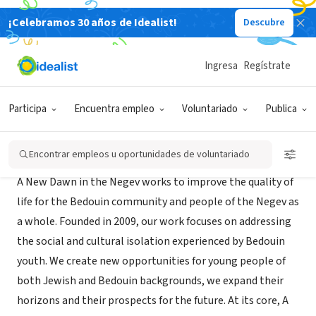
¡Celebramos 30 años de Idealist!
Descubre
ORGANIZACIÓN SIN FIN DE LUCRO
A New Dawn in the Negev
Ingresa
Regístrate
Rahat, XA, Israel
|
www.anewdawninthenegev.org
Participa
Encuentra empleo
Voluntariado
Publica
Misión
Encontrar empleos u oportunidades de voluntariado
A New Dawn in the Negev works to improve the quality of
life for the Bedouin community and people of the Negev as
a whole. Founded in 2009, our work focuses on addressing
the social and cultural isolation experienced by Bedouin
youth. We create new opportunities for young people of
both Jewish and Bedouin backgrounds, we expand their
horizons and their prospects for the future. At its core, A