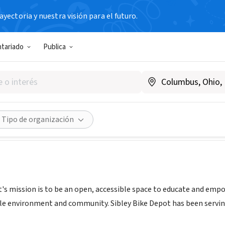
yectoria y nuestra visión para el futuro.
N SIN FIN DE LUCRO
ntariado
Publica
Bike Depot
.sibleybikedepot.org
Compartir
Tipo de organización
t's mission is to be an open, accessible space to educate and empo
ble environment and community. Sibley Bike Depot has been serving