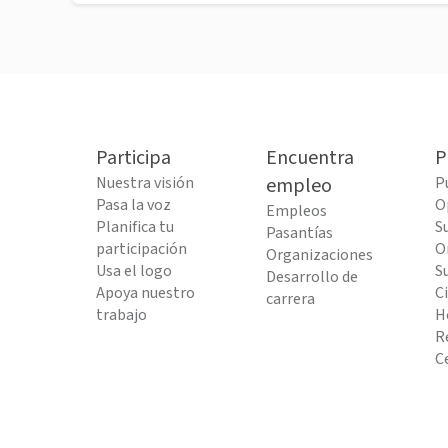
Participa
Encuentra
P
Nuestra visión
empleo
P
Pasa la voz
O
Empleos
Planifica tu
S
Pasantías
participación
O
Organizaciones
Usa el logo
S
Desarrollo de
Apoya nuestro
C
carrera
trabajo
H
R
C