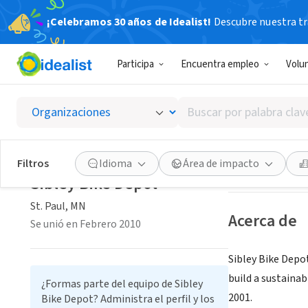
¡Celebramos 30 años de Idealist!
Descubre nuestra tra
ORGANIZACIÓ
Participa
Encuentra empleo
Volu
Sibley 
Buscar
St. Paul, MN
|
www
por
palabra
clave
Guardar
Filtros
Idioma
Área de impacto
o
Sibley Bike Depot
interés
St. Paul, MN
Acerca de
Se unió en Febrero 2010
Sibley Bike Depo
build a sustaina
¿Formas parte del equipo de Sibley
2001.
Bike Depot? Administra el perfil y los