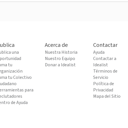
ublica
Acerca de
Contactar
ublica una
Nuestra Historia
Ayuda
portunidad
Nuestro Equipo
Contactar a
uma tu
Donar a Idealist
Idealist
rganización
Términos de
uma tu Colectivo
Servicio
iudadano
Política de
erramientas para
Privacidad
eclutadores
Mapa del Sitio
entro de Ayuda