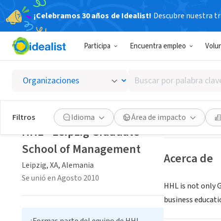
¡Celebramos 30 años de Idealist!
Descubre nuestra tra
ORGANIZACIÓ
Participa
Encuentra empleo
Volu
HHL - 
Buscar
Leipzig, XA, Ale
por
palabra
clave
Guardar
Filtros
Idioma
Área de impacto
o
HHL - Leipzig Graduate
interés
School of Management
Acerca de
Leipzig, XA, Alemania
Se unió en Agosto 2010
HHL is not only G
business educati