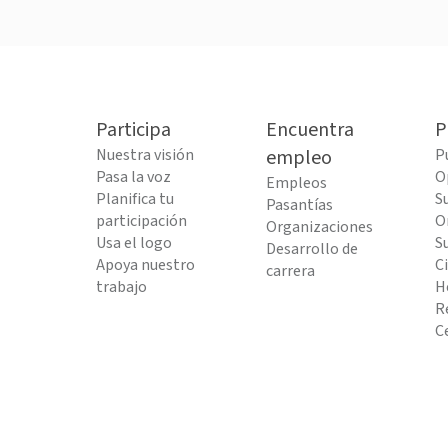
Participa
Encuentra
P
Nuestra visión
empleo
P
Pasa la voz
O
Empleos
Planifica tu
S
Pasantías
participación
O
Organizaciones
Usa el logo
S
Desarrollo de
Apoya nuestro
C
carrera
trabajo
H
R
C