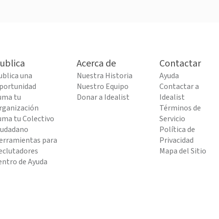
ublica
Acerca de
Contactar
ublica una
Nuestra Historia
Ayuda
portunidad
Nuestro Equipo
Contactar a
uma tu
Donar a Idealist
Idealist
rganización
Términos de
uma tu Colectivo
Servicio
iudadano
Política de
erramientas para
Privacidad
eclutadores
Mapa del Sitio
entro de Ayuda