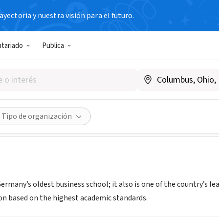
yectoria y nuestra visión para el futuro.
N SIN FIN DE LUCRO
ntariado
Publica
Leipzig Graduate School of 
mania
|
www.hhl.de
Compartir
Tipo de organización
ermany’s oldest business school; it also is one of the country’s l
on based on the highest academic standards.