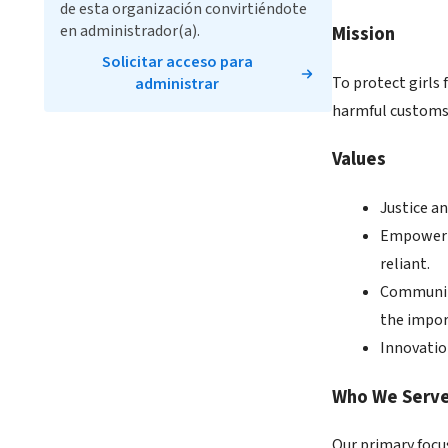
de esta organización convirtiéndote
en administrador(a).
Mission
Solicitar acceso para
To protect girls
administrar
harmful customs 
Values
Justice an
Empowerme
reliant.
Community
the import
Innovatio
Who We Serv
Our primary focus