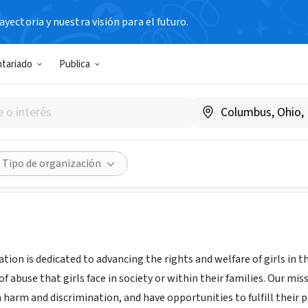
yectoria y nuestra visión para el futuro.
N SIN FIN DE LUCRO
ntariado
Publica
und
and, Reino Unido
|
nadafund.org.uk/
Compartir
Tipo de organización
on is dedicated to advancing the rights and welfare of girls in th
f abuse that girls face in society or within their families. Our mis
m harm and discrimination, and have opportunities to fulfill their p