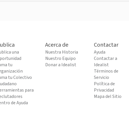
ublica
Acerca de
Contactar
ublica una
Nuestra Historia
Ayuda
portunidad
Nuestro Equipo
Contactar a
uma tu
Donar a Idealist
Idealist
rganización
Términos de
uma tu Colectivo
Servicio
iudadano
Política de
erramientas para
Privacidad
eclutadores
Mapa del Sitio
entro de Ayuda