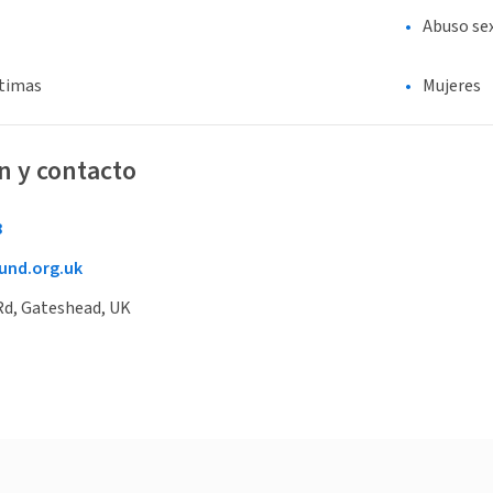
Abuso sex
ctimas
Mujeres
n y contacto
8
und.org.uk
Rd, Gateshead, UK