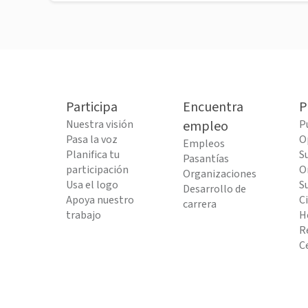
Participa
Encuentra
P
Nuestra visión
empleo
P
Pasa la voz
O
Empleos
Planifica tu
S
Pasantías
participación
O
Organizaciones
Usa el logo
S
Desarrollo de
Apoya nuestro
C
carrera
trabajo
H
R
C