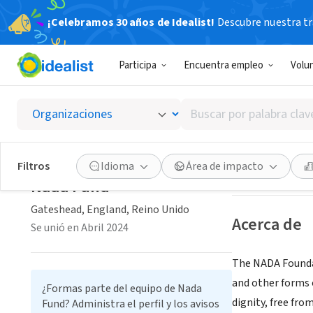
¡Celebramos 30 años de Idealist!
Descubre nuestra tra
ORGANIZACIÓ
Participa
Encuentra empleo
Volu
Nada F
Buscar
Gateshead, Engl
por
palabra
clave
Guardar
Filtros
Idioma
Área de impacto
o
Nada Fund
interés
Gateshead, England, Reino Unido
Acerca de
Se unió en Abril 2024
The NADA Foundati
and other forms o
¿Formas parte del equipo de Nada
dignity, free fro
Fund? Administra el perfil y los avisos