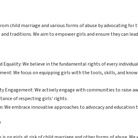
 from child marriage and various forms of abuse by advocating for 
and traditions. We aim to empower girls and ensure they can lead 
d Equality: We believe in the fundamental rights of every individual
nt: We focus on equipping girls with the tools, skills, and know
 Engagement: We actively engage with communities to raise awa
ance of respecting girls' rights.
n: We embrace innovative approaches to advocacy and education t
e
 is on girls at risk of child marriage and other forms of abuse. 