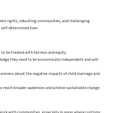
their rights, educating communities, and challenging
self-determined lives.
 to be treated with fairness and equity.
ledge they need to be economically independent and self-
reness about the negative impacts of child marriage and
o reach broader audiences and achieve sustainable change.
We work with communities, especially in areas where customs