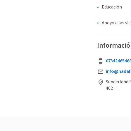
Educación
Apoyo a las ví
Informació
0734246546
info@nadaf
Sunderland 
402