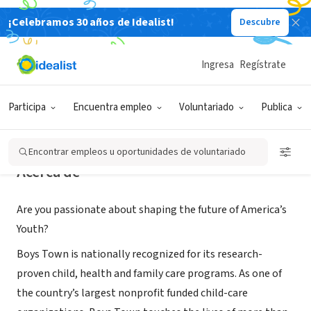
¡Celebramos 30 años de Idealist!
Descubre
ORGANIZACIÓN SIN FIN DE LUCRO
Boys Town
Ingresa
Regístrate
Boys Town, NE
|
www.boystown.org
|
jobs.boystown.org
Participa
Encuentra empleo
Voluntariado
Publica
Encontrar empleos u oportunidades de voluntariado
Acerca de
Are you passionate about shaping the future of America’s
Youth?
Boys Town is nationally recognized for its research-
proven child, health and family care programs. As one of
the country’s largest nonprofit funded child-care