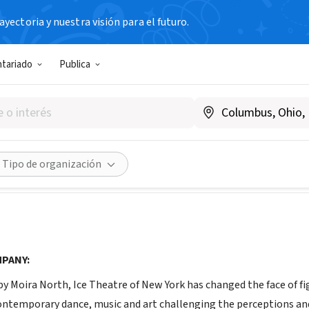
yectoria y nuestra visión para el futuro.
N SIN FIN DE LUCRO
ntariado
Publica
atre of New York
w.icetheatre.org
Compartir
Tipo de organización
PANY:
by Moira North, Ice Theatre of New York has changed the face of fi
contemporary dance, music and art challenging the perceptions and 