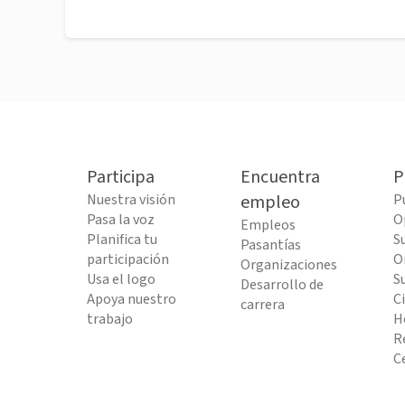
Participa
Encuentra
P
Nuestra visión
empleo
P
Pasa la voz
O
Empleos
Planifica tu
S
Pasantías
participación
O
Organizaciones
Usa el logo
S
Desarrollo de
Apoya nuestro
C
carrera
trabajo
H
R
C