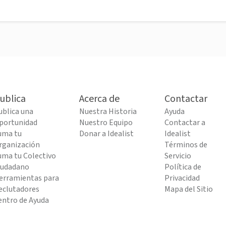
ublica
Acerca de
Contactar
ublica una
Nuestra Historia
Ayuda
portunidad
Nuestro Equipo
Contactar a
uma tu
Donar a Idealist
Idealist
rganización
Términos de
uma tu Colectivo
Servicio
iudadano
Política de
erramientas para
Privacidad
eclutadores
Mapa del Sitio
entro de Ayuda