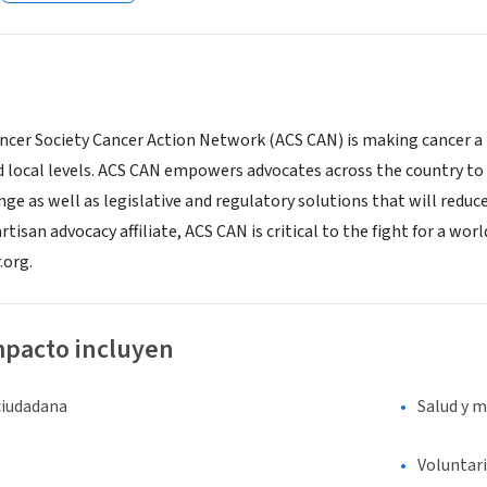
cer Society Cancer Action Network (ACS CAN) is making cancer a top
nd local levels. ACS CAN empowers advocates across the country to
nge as well as legislative and regulatory solutions that will redu
tisan advocacy affiliate, ACS CAN is critical to the fight for a wor
.org.
mpacto incluyen
ciudadana
Salud y m
Voluntar