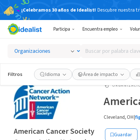
¡Celebramos 30 años de Idealist!
Descubre nuestra tra
Participa
Encuentra empleo
Volu
Buscar
por
palabra
clave
Filtros
Idioma
Área de impacto
o
interés
ORGANIZACIÓ
America
Cleveland, OH
|
f
American Cancer Society
Guardar