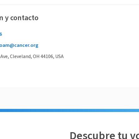
n y contacto
6
toam@cancer.org
 Ave, Cleveland, OH 44106, USA
Descubre tu v