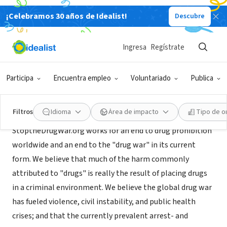
¡Celebramos 30 años de Idealist!
Descubre
ORGANIZACIÓN SIN FIN DE LUCRO
StoptheDrugWar.org
Ingresa
Regístrate
Washington, DC
|
stopthedrugwar.org
Participa
Encuentra empleo
Voluntariado
Publica
Acerca de
Filtros
Idioma
Área de impacto
Tipo de o
StoptheDrugWar.org works for an end to drug prohibition
worldwide and an end to the "drug war" in its current
form. We believe that much of the harm commonly
attributed to "drugs" is really the result of placing drugs
in a criminal environment. We believe the global drug war
has fueled violence, civil instability, and public health
crises; and that the currently prevalent arrest- and