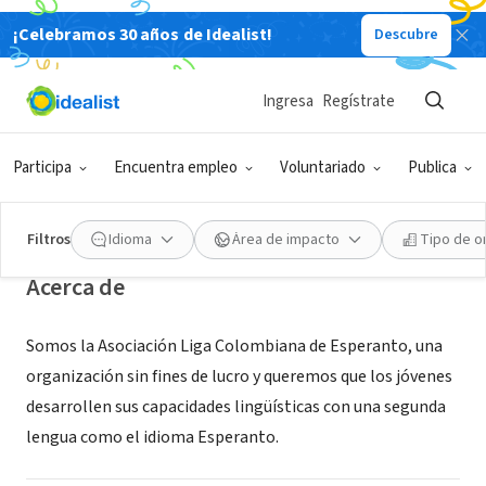
¡Celebramos 30 años de Idealist!
Descubre
ORGANIZACIÓN SIN FIN DE LUCRO
Ingresa
Regístrate
Asociación Liga Colombiana de
Esperanto
Participa
Encuentra empleo
Voluntariado
Publica
bogota, bogota, Colombia
|
esperanto.co
Filtros
Idioma
Área de impacto
Tipo de o
Acerca de
Somos la Asociación Liga Colombiana de Esperanto, una
organización sin fines de lucro y queremos que los jóvenes
desarrollen sus capacidades lingüísticas con una segunda
lengua como el idioma Esperanto.