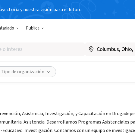
yectoria y nuestra visión para el futuro.
N SIN FIN DE LUCRO
ntariado
Publica
ma Cambio
entina
|
www.programacambio.org
Compartir
Tipo de organización
evención, Asistencia, Investigación, y Capacitación en Drogadep
Comunitaria. Asistencia: Desarrollamos Programas Asistenciales pa
-Educativo. Investigación: Contamos con un equipo de investigaci