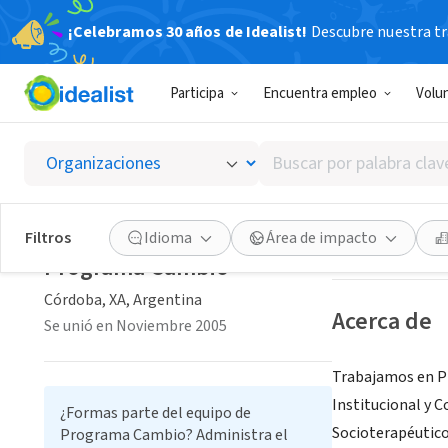
¡Celebramos 30 años de Idealist!
Descubre nuestra tra
ORGANIZACIÓ
Participa
Encuentra empleo
Volu
Progra
Buscar
Córdoba, XA, Arg
por
palabra
clave
Guardar
Filtros
Idioma
Área de impacto
o
Programa Cambio
interés
Córdoba, XA, Argentina
Acerca de
Se unió en Noviembre 2005
Trabajamos en Pr
Institucional y 
¿Formas parte del equipo de
Socioterapéutico
Programa Cambio? Administra el