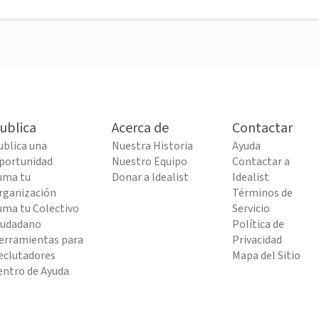
ublica
Acerca de
Contactar
ublica una
Nuestra Historia
Ayuda
portunidad
Nuestro Equipo
Contactar a
uma tu
Donar a Idealist
Idealist
rganización
Términos de
uma tu Colectivo
Servicio
iudadano
Política de
erramientas para
Privacidad
eclutadores
Mapa del Sitio
entro de Ayuda