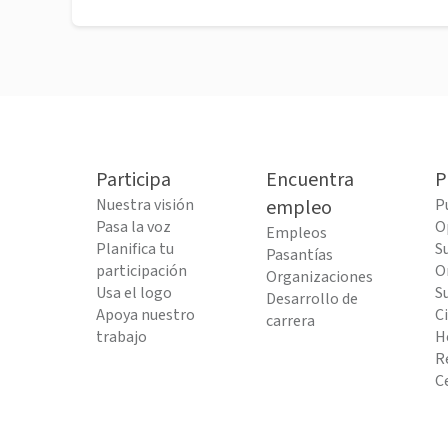
Participa
Encuentra
P
Nuestra visión
empleo
P
Pasa la voz
O
Empleos
Planifica tu
S
Pasantías
participación
O
Organizaciones
Usa el logo
S
Desarrollo de
Apoya nuestro
C
carrera
trabajo
H
R
C