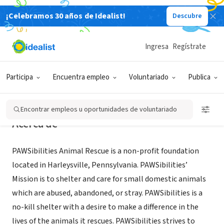
¡Celebramos 30 años de Idealist!
Descubre
ORGANIZACIÓN SIN FIN DE LUCRO
PAWSibilities Animal Rescue
Ingresa
Regístrate
harleysville, PA
|
www.PawsibilitiesRescue.org
Participa
Encuentra empleo
Voluntariado
Publica
Encontrar empleos u oportunidades de voluntariado
Acerca de
PAWSibilities Animal Rescue is a non-profit foundation
located in Harleysville, Pennsylvania. PAWSibilities’
Mission is to shelter and care for small domestic animals
which are abused, abandoned, or stray. PAWSibilities is a
no-kill shelter with a desire to make a difference in the
lives of the animals it rescues. PAWSibilities strives to