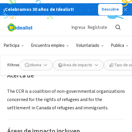
¡Celebramos 30 años de Idealist!
Descubre
ORGANIZACIÓN SIN FIN DE LUCRO
Canadian Council for
Ingresa
Regístrate
Refugees/Conseil canadien pour les
refugies
Participa
Encuentra empleo
Voluntariado
Publica
Montreal, QC, Canadá
|
www.web.net/~ccr
Filtros
Idioma
Área de impacto
Tipo de o
Acerca de
The CCR is a coalition of non-governmental organizations
concerned for the rights of refugees and for the
settlement in Canada of refugees and immigrants.
Áreas de impacto incluyen