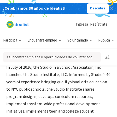
¡Celebramos 30 años de Idealist!
Descubre
ORGANIZACIÓN SIN FIN DE LUCRO
Studio Institute, LLC
Ingresa
Regístrate
New York, NY
|
studioinstitute.org
Participa
Encuentra empleo
Voluntariado
Publica
Acerca de
Encontrar empleos u oportunidades de voluntariado
In July of 2016, the Studio in a School Association, Inc.
launched the Studio Institute, LLC. Informed by Studio's 40
years of experience bringing quality visual arts education
to NYC public schools, the Studio Institute shares
program designs, develops curriculum resources,
implements system-wide professional development
initiatives, implements teen and college student