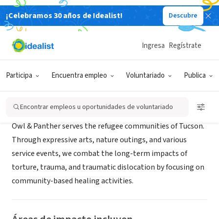
¡Celebramos 30 años de Idealist!
Descubre
ORGANIZACIÓN SIN FIN DE LUCRO
Owl & Panther
Ingresa
Regístrate
Tucson, AZ
|
www.owlandpanther.org/
Participa
Encuentra empleo
Voluntariado
Publica
Acerca de
Encontrar empleos u oportunidades de voluntariado
Owl & Panther serves the refugee communities of Tucson.
Through expressive arts, nature outings, and various
service events, we combat the long-term impacts of
torture, trauma, and traumatic dislocation by focusing on
community-based healing activities.