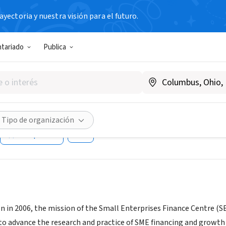
yectoria y nuestra visión para el futuro.
N SIN FIN DE LUCRO
ntariado
Publica
nterprise Finance Centre, Inst
ment and Research
ia
|
www.ifmr.ac.in/sefc
Tipo de organización
Compartir
ion in 2006, the mission of the Small Enterprises Finance Centre (
to advance the research and practice of SME financing and growth 