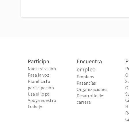
Participa
Encuentra
P
Nuestra visión
empleo
P
Pasa la voz
O
Empleos
Planifica tu
S
Pasantías
participación
O
Organizaciones
Usa el logo
S
Desarrollo de
Apoya nuestro
C
carrera
trabajo
H
R
C