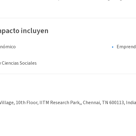
mpacto incluyen
onómico
Emprend
y Ciencias Sociales
illage, 10th Floor, IITM Research Park,, Chennai, TN 600113, Indi