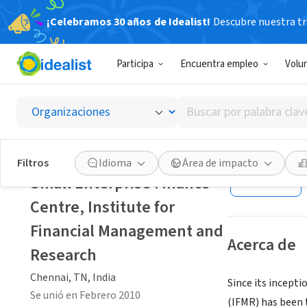
¡Celebramos 30 años de Idealist!
Descubre nuestra tra
ORGANIZACIÓ
Participa
Encuentra empleo
Volu
Small E
Manage
Buscar
por
palabra
Chennai, TN, Ind
clave
Filtros
Idioma
Área de impacto
o
Small Enterprise Finance
Guardar
interés
Centre, Institute for
Financial Management and
Acerca de
Research
Chennai, TN, India
Since its incept
Se unió en Febrero 2010
(IFMR) has been 