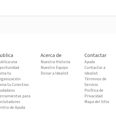
ublica
Acerca de
Contactar
ublica una
Nuestra Historia
Ayuda
portunidad
Nuestro Equipo
Contactar a
uma tu
Donar a Idealist
Idealist
rganización
Términos de
uma tu Colectivo
Servicio
iudadano
Política de
erramientas para
Privacidad
eclutadores
Mapa del Sitio
entro de Ayuda