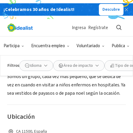
¡Celebramos 30 años de Idealist!
Descubre
ORGANIZACIÓN SIN FIN DE LUCRO
Ideas para El Cambio
Ingresa
Regístrate
CA, España
|
www.ideasparaelcambio.es
Participa
Encuentra empleo
Voluntariado
Publica
Acerca de
Filtros
Idioma
Área de impacto
Tipo de o
Somos un grupo, cada vez más pequeño, que se dedica de
vez en cuando en visitar a niños enfermos en hospitales. Ya
sea vestidos de payasos o de papa noel según la ocasión.
Ubicación
CA 11500, España