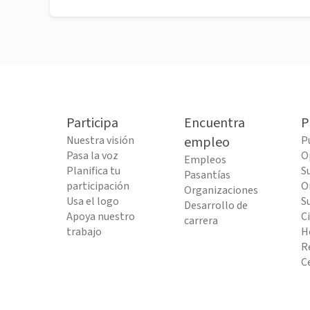
Participa
Encuentra
P
Nuestra visión
empleo
P
Pasa la voz
O
Empleos
Planifica tu
S
Pasantías
participación
O
Organizaciones
Usa el logo
S
Desarrollo de
Apoya nuestro
C
carrera
trabajo
H
R
C