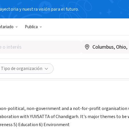
yectoria y nuestra visión para el futuro.
N SIN FIN DE LUCRO
ntariado
Publica
th - Pakistan
aquistán
|
www.yuvsatta.org/
Compartir
Tipo de organización
non-political, non-government and a not-for-profit organisation wo
laboration with YUVSATTA of Chandigarh. It's major themes to be 
areness 5) Education 6) Environment