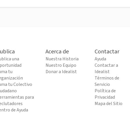
ublica
Acerca de
Contactar
ublica una
Nuestra Historia
Ayuda
portunidad
Nuestro Equipo
Contactar a
uma tu
Donar a Idealist
Idealist
rganización
Términos de
uma tu Colectivo
Servicio
iudadano
Política de
erramientas para
Privacidad
eclutadores
Mapa del Sitio
entro de Ayuda