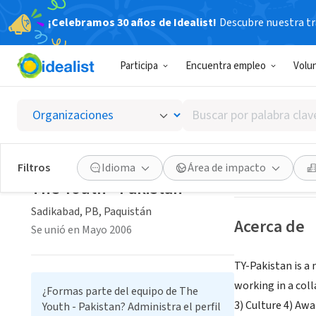
¡Celebramos 30 años de Idealist!
Descubre nuestra tra
ORGANIZACIÓ
Participa
Encuentra empleo
Volu
The You
Buscar
Sadikabad, PB, P
por
palabra
clave
Guardar
Filtros
Idioma
Área de impacto
o
The Youth - Pakistan
interés
Sadikabad, PB, Paquistán
Acerca de
Se unió en Mayo 2006
TY-Pakistan is a 
working in a col
¿Formas parte del equipo de The
3) Culture 4) Aw
Youth - Pakistan? Administra el perfil