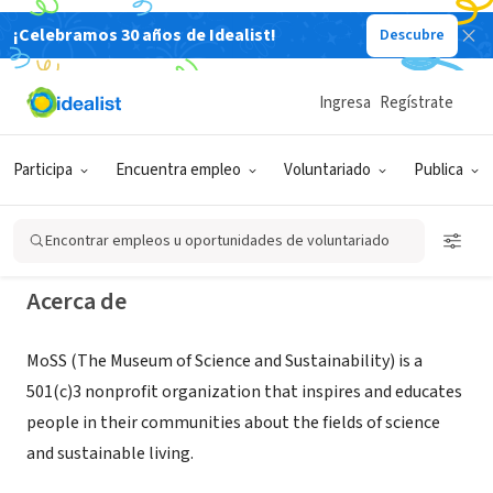
¡Celebramos 30 años de Idealist!
Descubre
ORGANIZACIÓN SIN FIN DE LUCRO
MoSS (Museum of Science and
Ingresa
Regístrate
Sustainability)
Participa
Encuentra empleo
Voluntariado
Publica
Mesa, AZ
|
thebigmoss.org
Encontrar empleos u oportunidades de voluntariado
Acerca de
MoSS (The Museum of Science and Sustainability) is a
501(c)3 nonprofit organization that inspires and educates
people in their communities about the fields of science
and sustainable living.