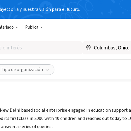
yectoria y nuestra visión para el futuro.
N SIN FIN DE LUCRO
ntariado
Publica
t Why
dia
Compartir
Tipo de organización
 New Delhi based social enterprise engaged in education support a
ed its firstclass in 2000 with 40 children and reaches out today to 
answer a series of queries :