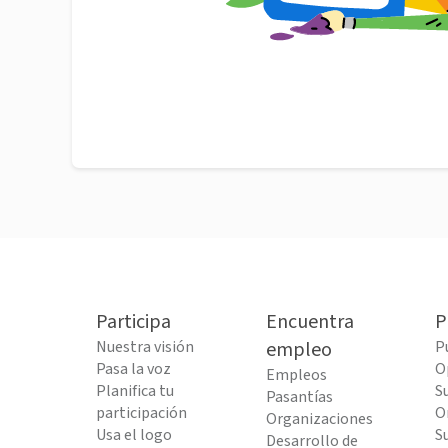
Participa
Encuentra
P
Nuestra visión
empleo
P
Pasa la voz
O
Empleos
Planifica tu
S
Pasantías
participación
O
Organizaciones
Usa el logo
S
Desarrollo de