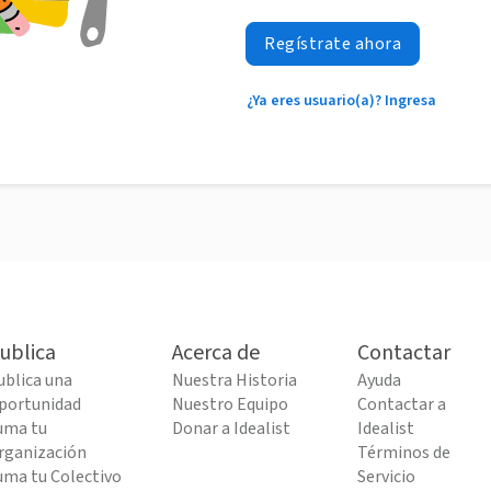
Regístrate ahora
¿Ya eres usuario(a)? Ingresa
ublica
Acerca de
Contactar
ublica una
Nuestra Historia
Ayuda
portunidad
Nuestro Equipo
Contactar a
uma tu
Donar a Idealist
Idealist
rganización
Términos de
uma tu Colectivo
Servicio