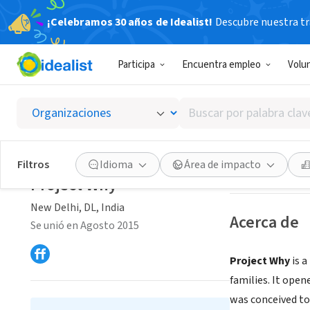
¡Celebramos 30 años de Idealist!
Descubre nuestra tra
ORGANIZACIÓ
Participa
Encuentra empleo
Volu
Projec
Buscar
New Delhi, DL, In
por
palabra
clave
Guardar
Filtros
Idioma
Área de impacto
o
Project Why
interés
New Delhi, DL, India
Acerca de
Se unió en Agosto 2015
Project Why
is a
families. It open
was conceived to 